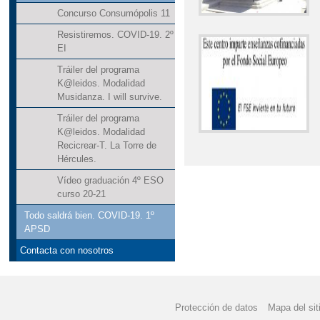
Concurso Consumópolis 11
Resistiremos. COVID-19. 2º
EI
Tráiler del programa
K@leidos. Modalidad
Musidanza. I will survive.
Tráiler del programa
K@leidos. Modalidad
Recicrear-T. La Torre de
Hércules.
Vídeo graduación 4º ESO
curso 20-21
Todo saldrá bien. COVID-19. 1º
APSD
Contacta con nosotros
Protección de datos
Mapa del sit