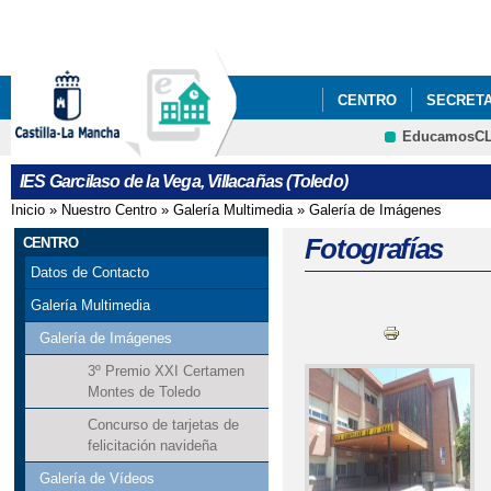
Pa
co
pri
CENTRO
SECRETA
EducamosC
DOCS FP
CALENDA
CRFP
IES Garcilaso de la Vega, Villacañas (Toledo)
TRATAMIENTO DE DA
Inicio
»
Nuestro Centro
»
Galería Multimedia
»
Galería de Imágenes
Se encuentra usted aquí
CENTRO COFINANCIA
Fotografías
CENTRO
Datos de Contacto
Galería Multimedia
Galería de Imágenes
3º Premio XXI Certamen
Montes de Toledo
Concurso de tarjetas de
felicitación navideña
Galería de Vídeos