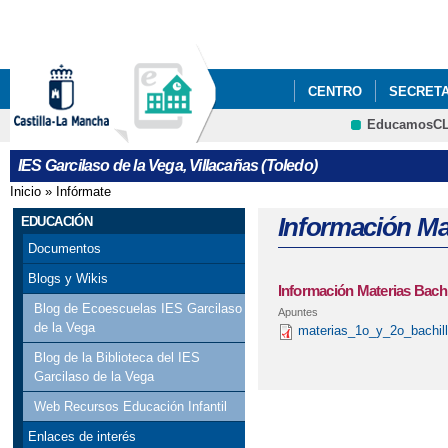
Pa
co
pri
CENTRO
SECRETA
EducamosC
DOCS FP
CALENDA
CRFP
IES Garcilaso de la Vega, Villacañas (Toledo)
TRATAMIENTO DE DA
Inicio
»
Infórmate
Se encuentra usted aquí
CENTRO COFINANCIA
Información Mat
EDUCACIÓN
Documentos
Blogs y Wikis
Información Materias Bachi
Blog de Ecoescuelas IES Garcilaso
Apuntes
de la Vega
materias_1o_y_2o_bachill
Blog de la Biblioteca del IES
Garcilaso de la Vega
Web Recursos Educación Infantil
Enlaces de interés