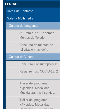
CENTRO
Datos de Contacto
Galería Multimedia
Galería de Imágenes
3º Premio XXI Certamen
Montes de Toledo
Concurso de tarjetas de
felicitación navideña
Galería de Vídeos
Concurso Consumópolis 11
Resistiremos. COVID-19. 2º
EI
Tráiler del programa
K@leidos. Modalidad
Musidanza. I will survive.
Tráiler del programa
K@leidos. Modalidad