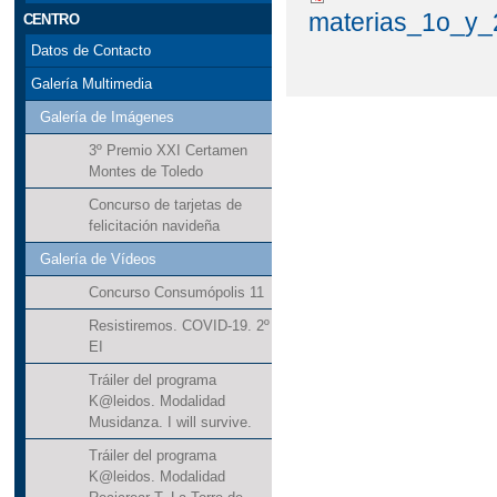
materias_1o_y_
CENTRO
Datos de Contacto
Galería Multimedia
Galería de Imágenes
3º Premio XXI Certamen
Montes de Toledo
Concurso de tarjetas de
felicitación navideña
Galería de Vídeos
Concurso Consumópolis 11
Resistiremos. COVID-19. 2º
EI
Tráiler del programa
K@leidos. Modalidad
Musidanza. I will survive.
Tráiler del programa
K@leidos. Modalidad