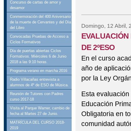
Concurso de cartas de amor y
desamor
Conmemoración del 400 Aniversario
de la muerte de Cervantes y del Día
Domingo, 12 Abril, 
del Libro
EVALUACIÓN 
Convocadas Pruebas de Acceso a
Ciclos Formativos
DE 2ºESO
Día de puertas abiertas Ciclos
Formativos. Miércoles 6 de Junio
En el curso acad
2018 a las 9:10 horas.
año de aplicació
Programa verano en marcha 2016
por la Ley Orgá
Radio Villacañas entrevista a
alumnos de 4º de ESO de Música.
Esta evaluación 
Reunión de Tutores con Padres
curso 2017-18
Educación Prima
Visita al Parque Warner, cambio de
Obligatoria en t
fecha al Martes 27 de Junio.
comunidad autó
MATRÍCULA DEL CURSO 2018-
2019