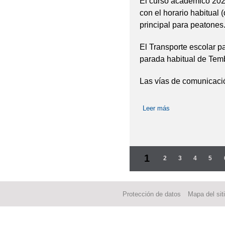
El curso académico 202
con el horario habitual 
principal para peatones
El Transporte escolar p
parada habitual de Temb
Las vías de comunicació
Leer más
sobre COMIENZO 
Páginas
1
2
3
4
5
Protección de datos
Mapa del sit