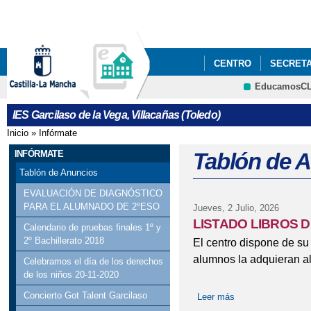
Pa
co
pri
CENTRO
SECRETA
EducamosC
DOCS FP
CALENDA
CRFP
IES Garcilaso de la Vega, Villacañas (Toledo)
TRATAMIENTO DE DA
Inicio
»
Infórmate
Se encuentra usted aquí
CENTRO COFINANCIA
INFÓRMATE
Tablón de 
Tablón de Anuncios
EVALUACIÓN DE DIAGNÓSTICO
PARA EL ALUMNADO DE 2ºESO
Jueves, 2 Julio, 2026
LISTADO LIBROS D
Calendario de pruebas finales 1º y
2º Bachillerato 2018
El centro dispone de s
alumnos la adquieran al 
Celebramos el día de los derechos
de los niños 20-11-2020
Concierto Got Talent Garcilaso
Leer más
sobre LISTADO L