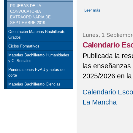
PRUEBAS DE LA
Leer más
sobre EVALUACI
CONVOCATORIA
EXTRAORDINARIA DE
SEPTIEMBRE 2019
Orientación Materias Bachillerato-
Lunes, 1 Septiembr
Grados
Calendario Esc
Ciclos Formativos
Publicada la res
Materias Bachillerato Humanidades
y C. Sociales
las enseñanzas 
Ponderaciones EvAU y notas de
2025/2026 en la
corte
Materias Bachillerato Ciencias
Calendario Escol
La Mancha